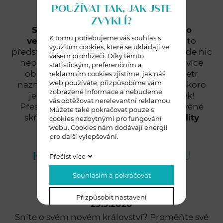
POUŽÍVAT TAK, JAK JSTE
27.11.2020
ZVYKLÍ?
Snad každá žena někdy zatoužila po
K tomu potřebujeme váš souhlas s
vestavěných skříních na míru.
Jen si to
využitím
cookies
, které se ukládají ve
představte, vše do sebe zapadá, ladí a nikde nic
vašem prohlížeči. Díky těmto
nepřekáží. Navíc se vám tam vejde o to více
statistickým, preferenčním a
oblečení, protože nepřijde ani centimetr
reklamním cookies zjistíme, jak náš
web používáte, přizpůsobíme vám
nazmar. Že je centimetr málo? To už je skoro
zobrazené informace a nebudeme
jedno ramínko na váš oblíbený kousek!
vás obtěžovat nerelevantní reklamou.
Přestaňte snít a pořiďte si i vy své vestavěné
Můžete také pokračovat pouze s
skříně.
Vestavěné skříně nejvyšší kvality
cookies nezbytnými pro fungování
webu. Cookies nám dodávají energii
nabízí i Pardubice!
pro další vylepšování.
KVALITNÍ KUCHYNĚ NA MÍRU
Přečíst více
PARDUBICE
Souhlasím a pokračovat
Přizpůsobit nastavení
29.9.2020
Sníte o svém novém království? Proměňte své