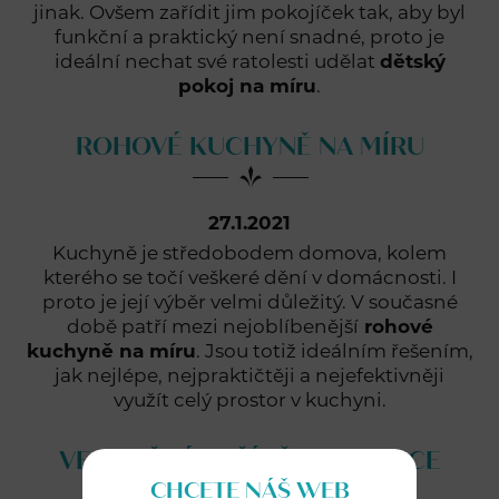
jinak. Ovšem zařídit jim pokojíček tak, aby byl
funkční a praktický není snadné, proto je
ideální nechat své ratolesti udělat
dětský
pokoj na míru
.
ROHOVÉ KUCHYNĚ NA MÍRU
27.1.2021
Kuchyně je středobodem domova, kolem
kterého se točí veškeré dění v domácnosti. I
proto je její výběr velmi důležitý. V současné
době patří mezi nejoblíbenější
rohové
kuchyně na míru
. Jsou totiž ideálním řešením,
jak nejlépe, nejpraktičtěji a nejefektivněji
využít celý prostor v kuchyni.
VESTAVĚNÉ SKŘÍNĚ PARDUBICE
CHCETE NÁŠ WEB