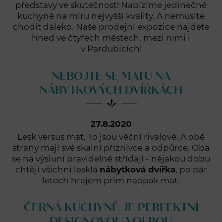
představy ve skutečnost! Nabízíme jedinečné
kuchyně na míru nejvyšší kvality. A nemusíte
chodit daleko. Naše prodejní expozice najdete
hned ve čtyřech městech, mezi nimi i
v Pardubicích!
NEBOJTE SE MATU NA
NÁBYTKOVÝCH DVÍŘKÁCH
27.8.2020
Lesk versus mat. To jsou věční rivalové. A obě
strany mají své skalní příznivce a odpůrce. Oba
se na výsluní pravidelně střídají - nějakou dobu
chtějí všichni lesklá
nábytková dvířka
, po pár
letech hrajem prim naopak mat.
ČERNÁ KUCHYNĚ JE PERFEKTNÍ
DESIGNOVOU VOLBOU