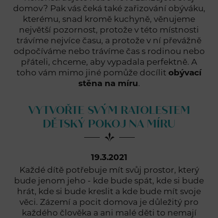
domov? Pak vás čeká také zařizování obýváku,
kterému, snad kromě kuchyně, věnujeme
největší pozornost, protože v této místnosti
trávíme nejvíce času, a protože v ní převážně
odpočíváme nebo trávíme čas s rodinou nebo
přáteli, chceme, aby vypadala perfektně. A
toho vám mimo jiné pomůže docílit
obývací
stěna na míru
.
VYTVOŘTE SVÝM RATOLESTEM
DĚTSKÝ POKOJ NA MÍRU
19.3.2021
Každé dítě potřebuje mít svůj prostor, který
bude jenom jeho - kde bude spát, kde si bude
hrát, kde si bude kreslit a kde bude mít svoje
věci. Zázemí a pocit domova je důležitý pro
každého člověka a ani malé děti to nemají